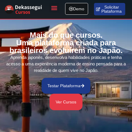
Solicitar
Demo
Plataforma
Fale conosco
Mais do que cursos.
Uma plataforma criada para
brasileiros evoluírem no Japão.
Aprenda japonês, desenvolva habilidades práticas e tenha
acesso a uma experiência moderna de ensino pensada para a
realidade de quem vive no Japão.
Testar Plataforma
Ver Cursos