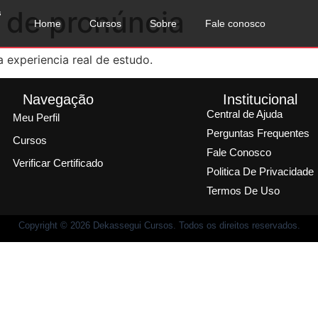
 de pronúncia
s
Home
Cursos
Sobre
Fale conosco
experiencia real de estudo.
Navegação
Institucional
Central de Ajuda
Meu Perfil
Perguntas Frequentes
Cursos
Fale Conosco
Verificar Certificado
Politica De Privacidade
Termos De Uso
Copyright © 2026 Dekassegui Cursos. Todos os direitos reservados.