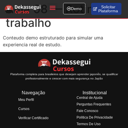
Aula 08 — Rotina de
Solicitar
Demo
Plataforma
Fale conosco
trabalho
Conteudo demo estruturado para simular uma
experiencia real de estudo.
Plataforma completa para brasileiros que desejam aprender japonês, se qualificar
profissionalmente e crescer com mais segurança no Japão
Navegação
Institucional
Central de Ajuda
Meu Perfil
Perguntas Frequentes
Cursos
Fale Conosco
Politica De Privacidade
Verificar Certificado
Termos De Uso