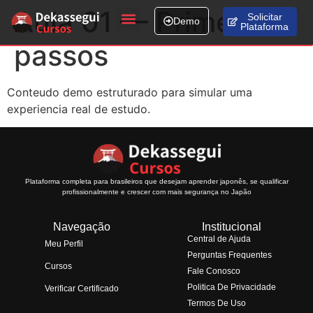
Aula 01 — Primeiros
Solicitar
Demo
Plataforma
Fale conosco
passos
Conteudo demo estruturado para simular uma
experiencia real de estudo.
Plataforma completa para brasileiros que desejam aprender japonês, se qualificar
profissionalmente e crescer com mais segurança no Japão
Navegação
Institucional
Central de Ajuda
Meu Perfil
Perguntas Frequentes
Cursos
Fale Conosco
Politica De Privacidade
Verificar Certificado
Termos De Uso