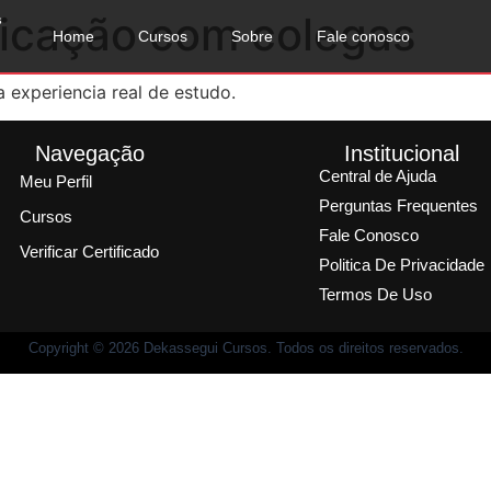
icação com colegas
s
Home
Cursos
Sobre
Fale conosco
experiencia real de estudo.
Navegação
Institucional
Central de Ajuda
Meu Perfil
Perguntas Frequentes
Cursos
Fale Conosco
Verificar Certificado
Politica De Privacidade
Termos De Uso
Copyright © 2026 Dekassegui Cursos. Todos os direitos reservados.